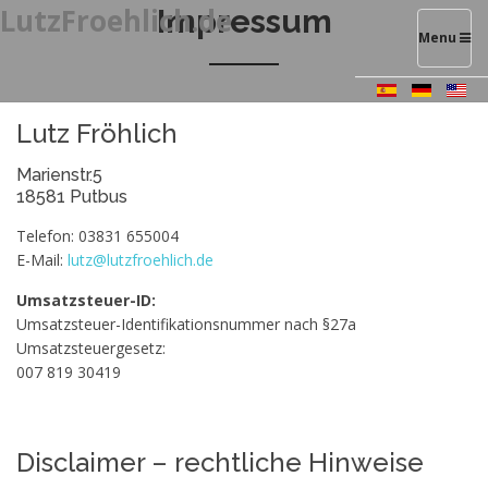
LutzFroehlich.de
Impressum
Toggle
Menu
navigatio
Lutz Fröhlich
Marienstr.5
18581 Putbus
Telefon: 03831 655004
E-Mail:
lutz@lutzfroehlich.de
Umsatzsteuer-ID:
Umsatzsteuer-Identifikationsnummer nach §27a
Umsatzsteuergesetz:
007 819 30419
Disclaimer – rechtliche Hinweise